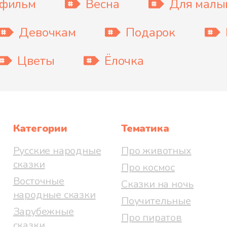
тфильм
Весна
Для мал
Девочкам
Подарок
Цветы
Ёлочка
Категории
Тематика
Русские народные
Про животных
сказки
Про космос
Восточные
Сказки на ночь
народные сказки
Поучительные
Зарубежные
Про пиратов
сказки