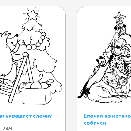
к украшает ёлочку
Ёлочка из котико
собачек
749