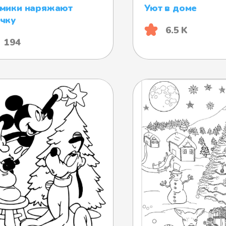
мики наряжают
Уют в доме
чку
6.5 K
194