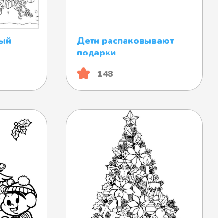
вый
Дети распаковывают
подарки
148