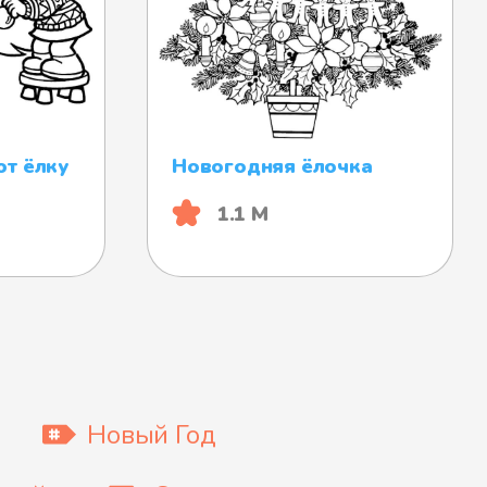
т ёлку
Новогодняя ёлочка
1.1 М
Новый Год