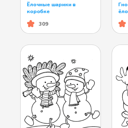
Ёлочные шарики в
Гно
коробке
ёло
309