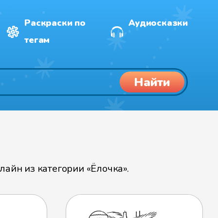
Раскраски по
Аудиосказки
тегам
Найти
айн из категории «Ёлочка».