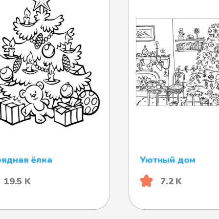
ядная ёлка
Уютный дом
19.5 K
7.2 K