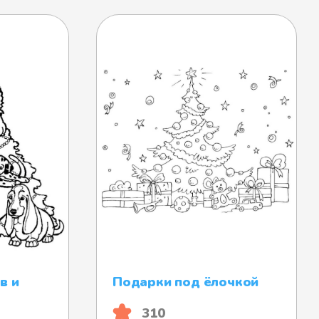
в и
Подарки под ёлочкой
310