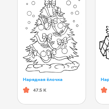
Нарядная ёлочка
Нар
47.5 K