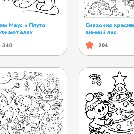
ки Маус и Плуто
Сказочно краси
яжают ёлку
зимний лес
340
204