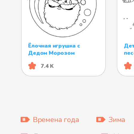
Ёлочная игрушка с
Дет
Дедом Морозом
пес
7.4 K
Времена года
Зима