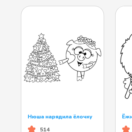
Нюша нарядила ёлочку
Ёжи
514