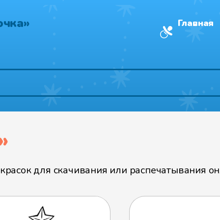
очка»
Главная
»
расок для скачивания или распечатывания онл