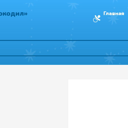
окодил»
Главная