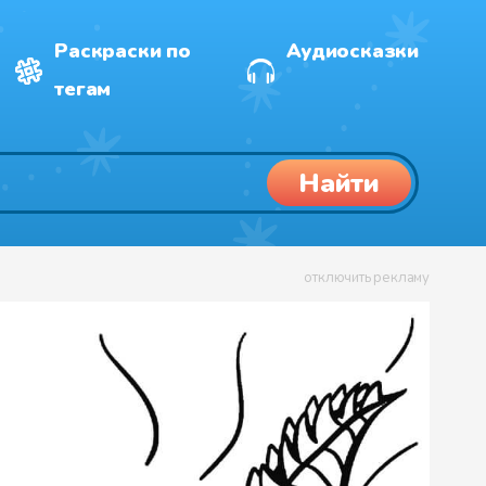
Раскраски по
Аудиосказки
тегам
Найти
отключить рекламу