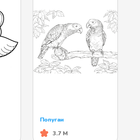
Попугаи
3.7 М