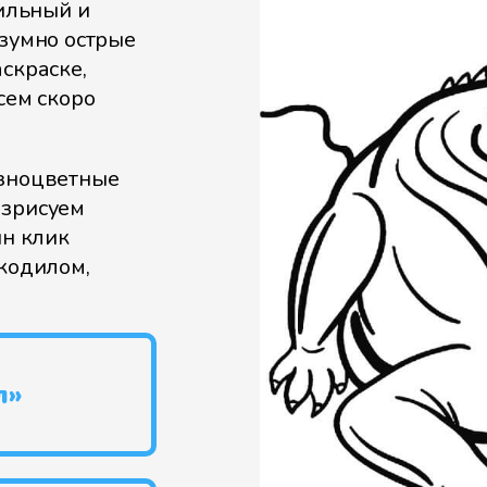
сильный и
езумно острые
скраске,
сем скоро
азноцветные
азрисуем
ин клик
окодилом,
л»