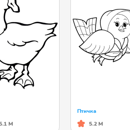
Птичка
5.1 М
5.2 М