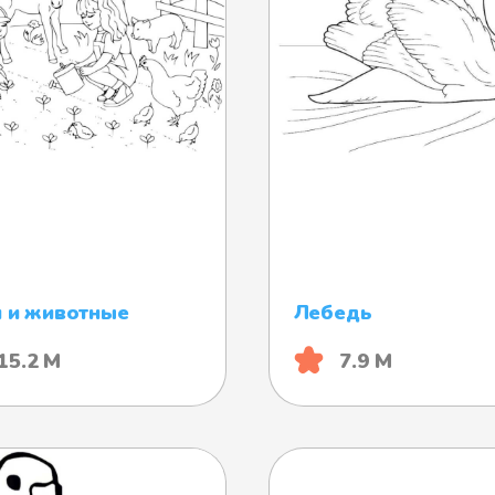
 и животные
Лебедь
15.2 М
7.9 М