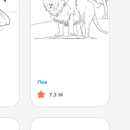
Лев
7.3 М