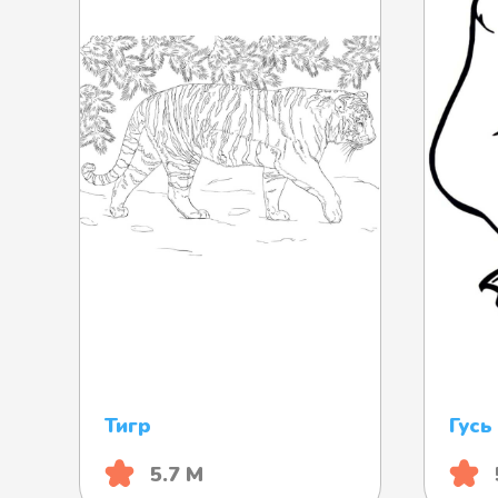
Тигр
Гусь
5.7 М