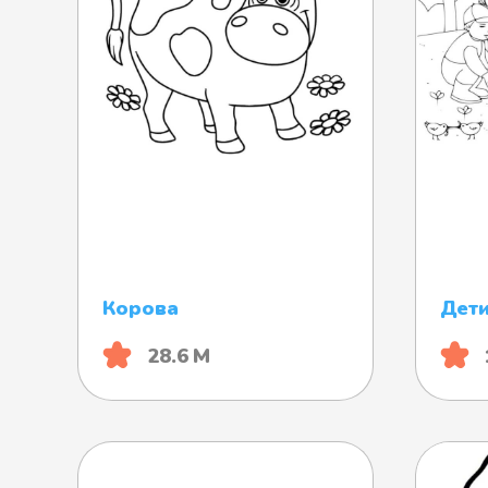
Корова
Дети
28.6 М