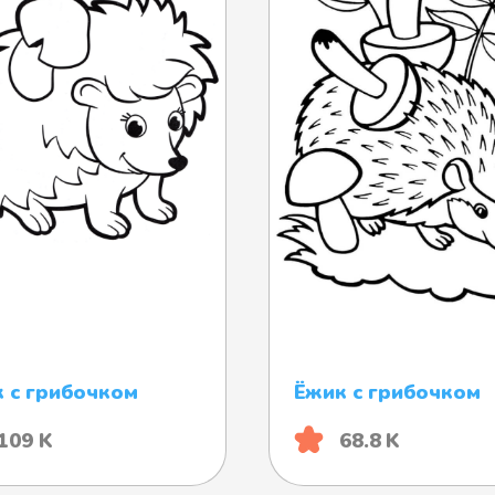
 с грибочком
Ёжик с грибочком
109 K
68.8 K