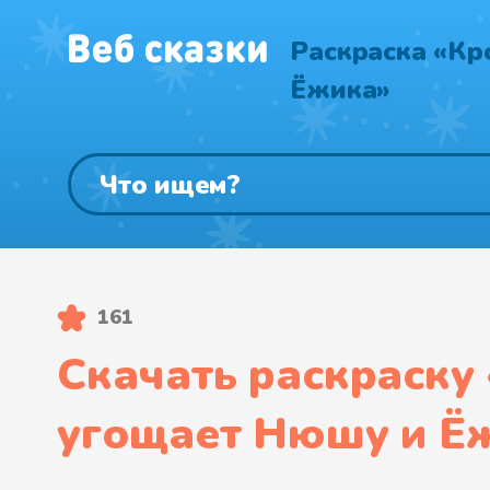
Раскраска «Кр
Ёжика»
161
Скачать раскраску 
угощает Нюшу и Ё