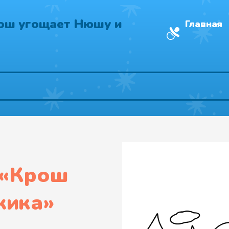
ош угощает Нюшу и
Главная
«
Крош
жика
»