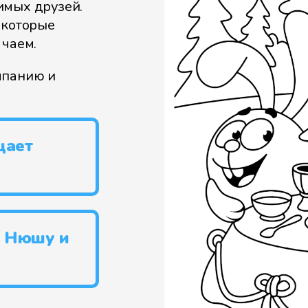
имых друзей.
 которые
 чаем.
мпанию и
щает
т Нюшу и