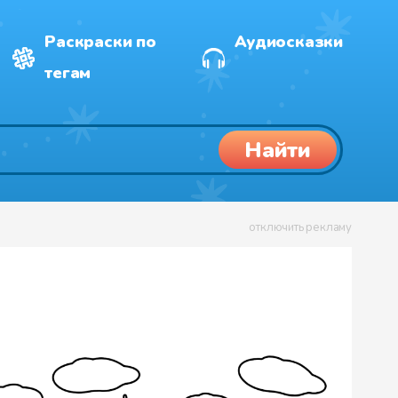
Раскраски по
Аудиосказки
тегам
Найти
отключить рекламу