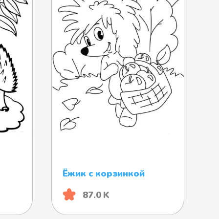
Ёжик с корзинкой
87.0 K