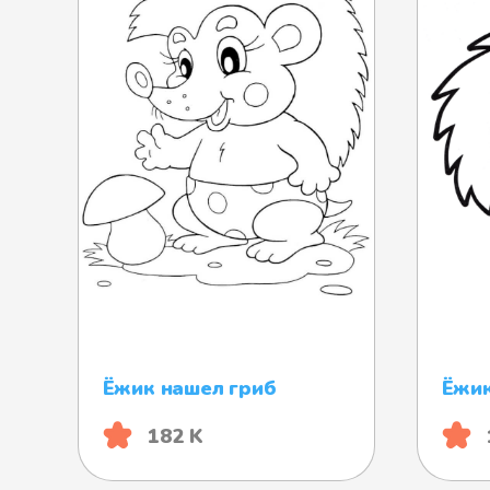
Ёжик нашел гриб
Ёжик
182 K