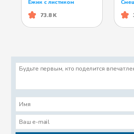
Ёжик с листиком
Смеш
73.8 K