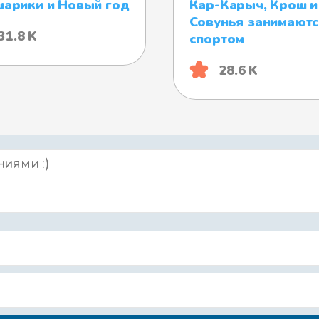
арики и Новый год
Кар-Карыч, Крош и
Совунья занимают
31.8 K
спортом
28.6 K