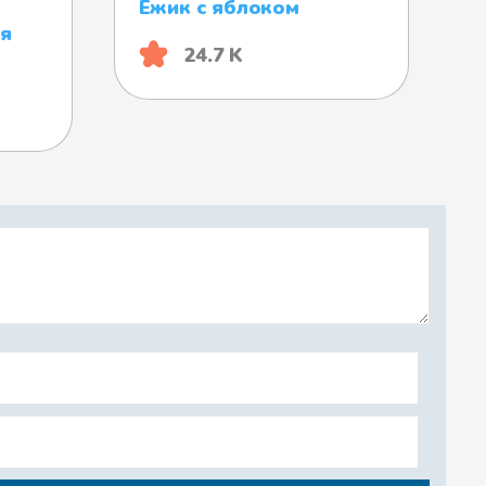
Ёжик с яблоком
ся
24.7 K