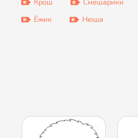
Крош
Смешарики
Ёжик
Нюша