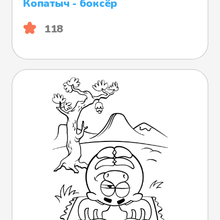
Копатыч - боксёр
118