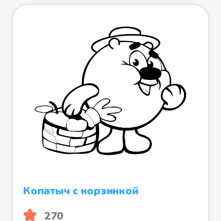
Копатыч с корзинкой
270