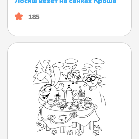
Лосяш везёт на санках Кроша
185