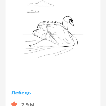
Лебедь
7.9 М