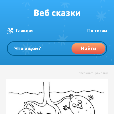
Главная
По тегам
Найти
отключить рекламу