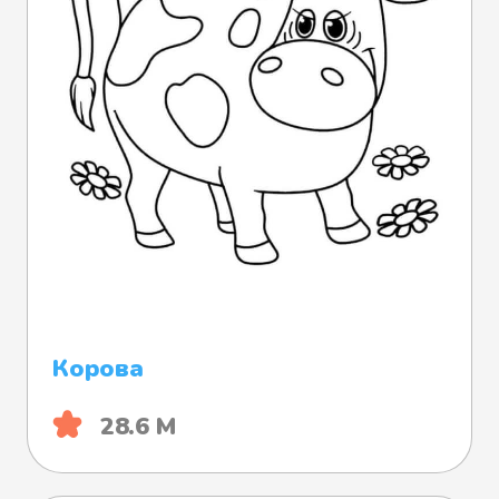
Корова
28.6 М