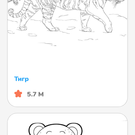
Тигр
5.7 М