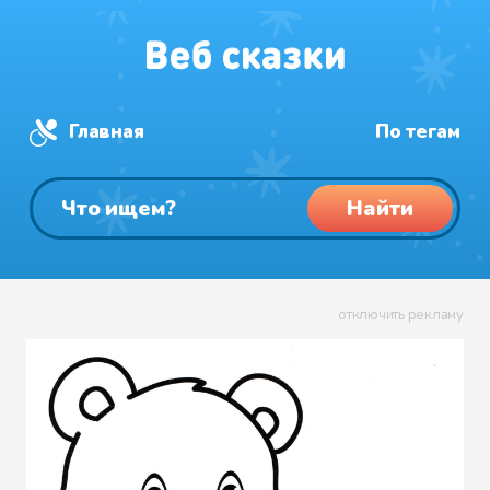
Главная
По тегам
Найти
отключить рекламу