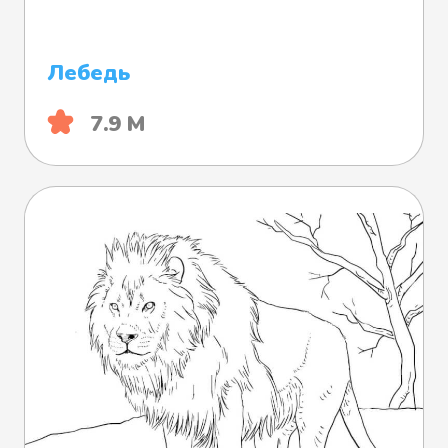
Лебедь
7.9 М