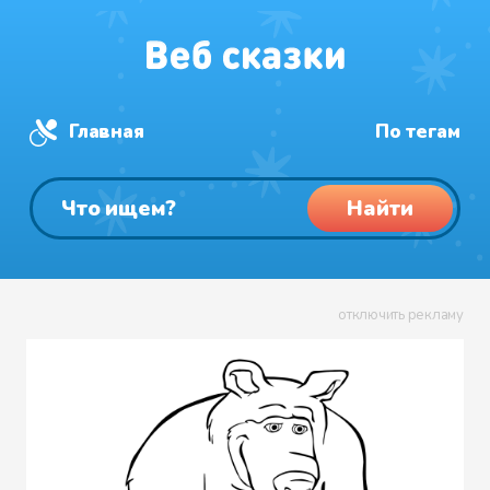
Главная
По тегам
Найти
отключить рекламу