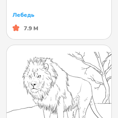
Лебедь
7.9 М