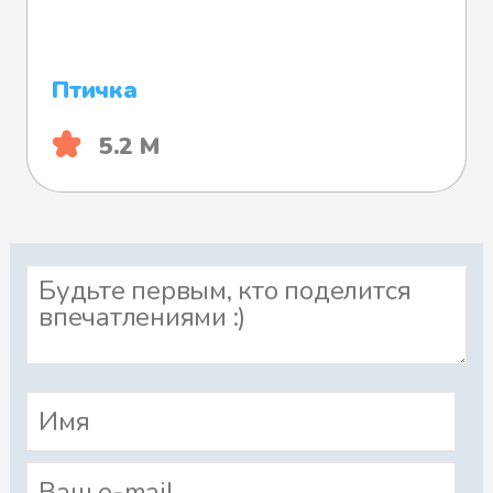
Птичка
5.2 М