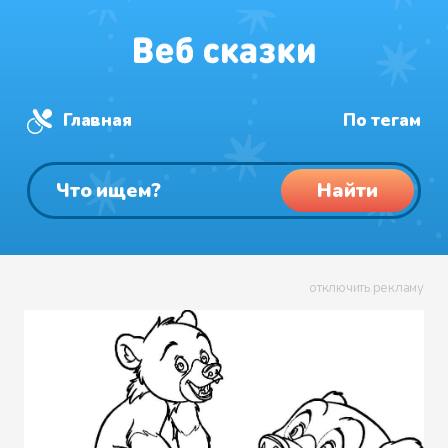
Главная
По тегам
Найти
отключить рекламу