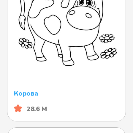
Корова
28.6 М