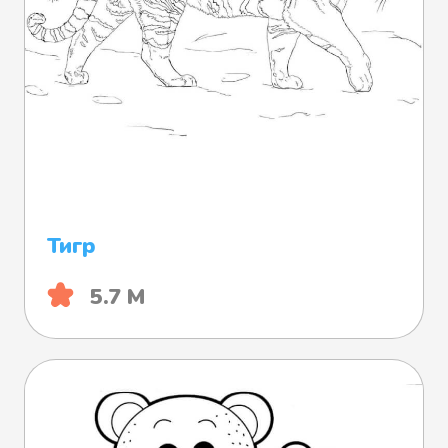
Тигр
5.7 М