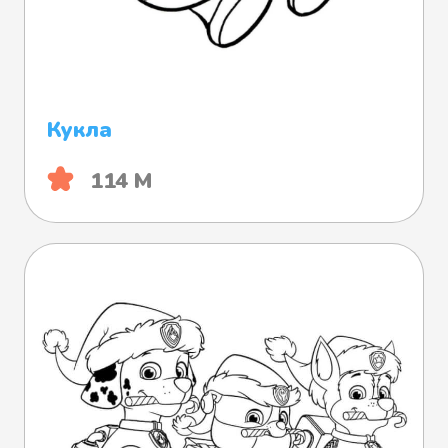
Кукла
114 М