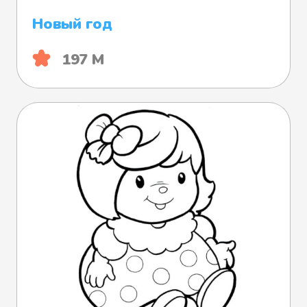
Новый год
197 М