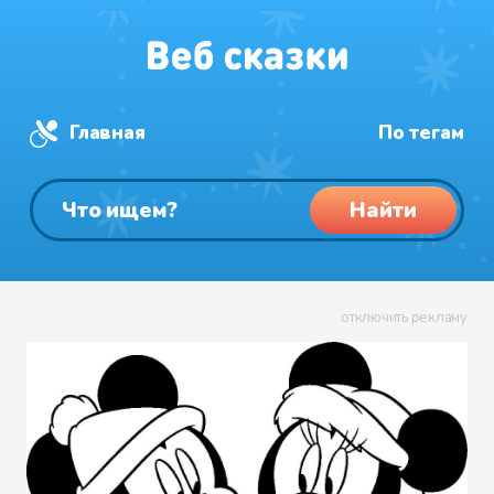
Главная
По тегам
Найти
отключить рекламу