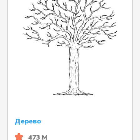
Дерево
473 М