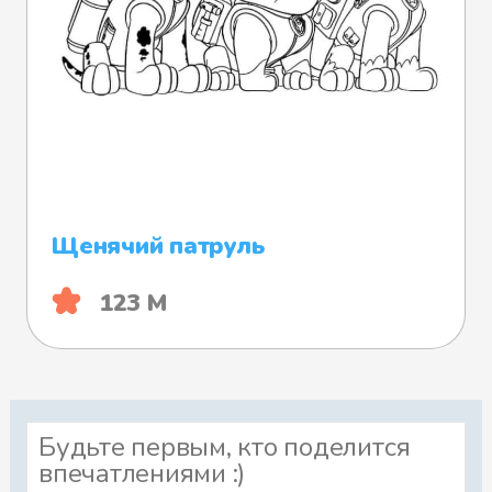
Щенячий патруль
123 М