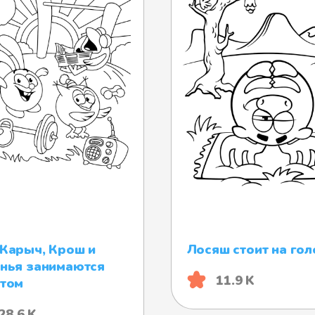
Карыч, Крош и
Лосяш стоит на гол
нья занимаются
11.9 K
том
28.6 K