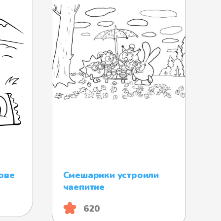
ове
Смешарики устроили
чаепитие
620