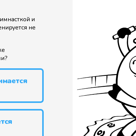
гимнасткой и
енируется не
же
ли?
имается
тся