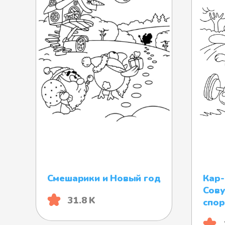
Смешарики и Новый год
Кар-
Сову
31.8 K
спор