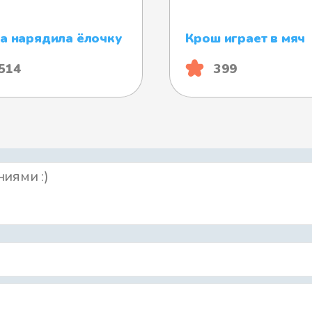
 нарядила ёлочку
Крош играет в мяч
514
399