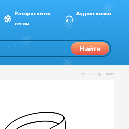
Раскраски по
Аудиосказки
тегам
Найти
отключить рекламу