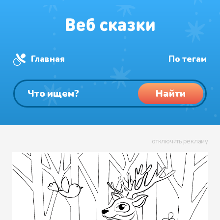
Главная
По тегам
Найти
отключить рекламу