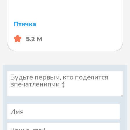
Птичка
5.2 М