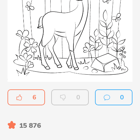
6
0
0
15 876