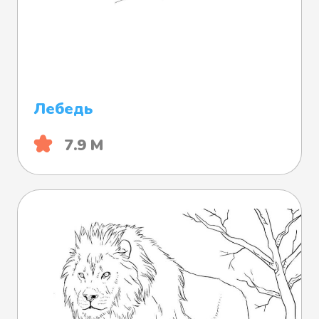
Лебедь
7.9 М