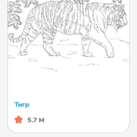
Тигр
5.7 М