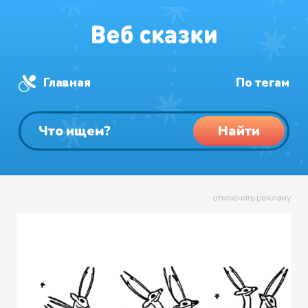
Главная
По тегам
Найти
отключить рекламу