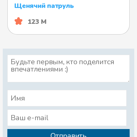
Щенячий патруль
123 М