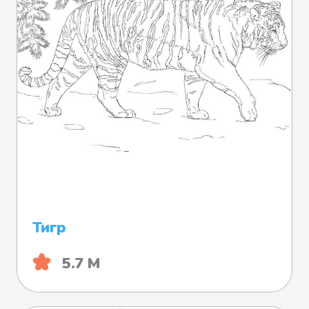
Тигр
5.7 М