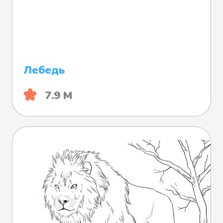
Лебедь
7.9 М