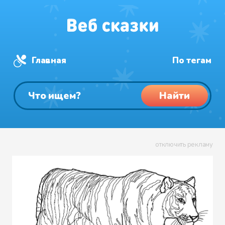
Главная
По тегам
Найти
отключить рекламу