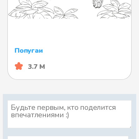
Попугаи
3.7 М