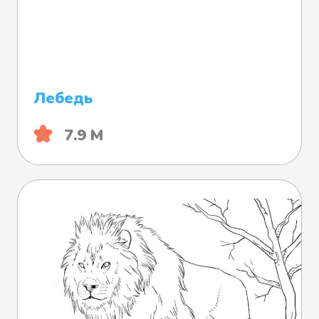
Лебедь
7.9 М