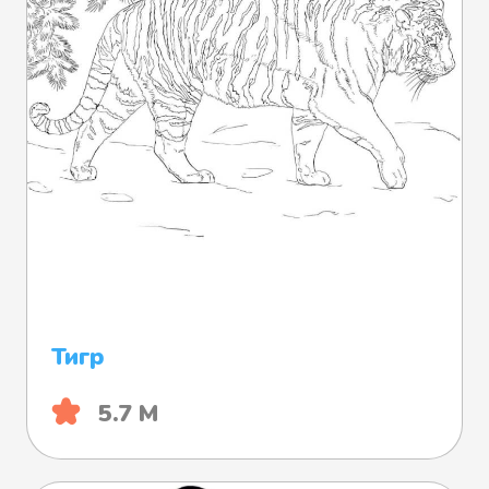
Тигр
5.7 М