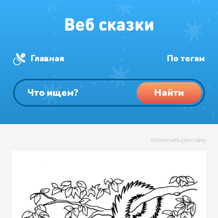
Главная
По тегам
Найти
отключить рекламу