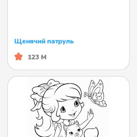
Щенячий патруль
123 М