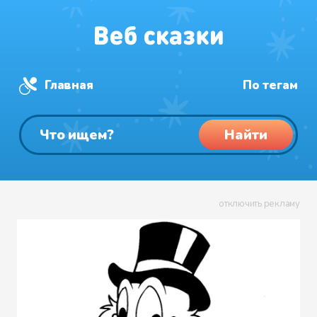
Главная
По тегам
Найти
отключить рекламу