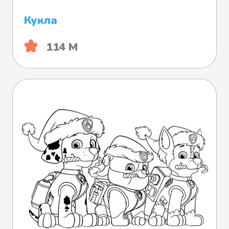
Кукла
114 М