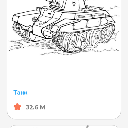
Танк
32.6 М