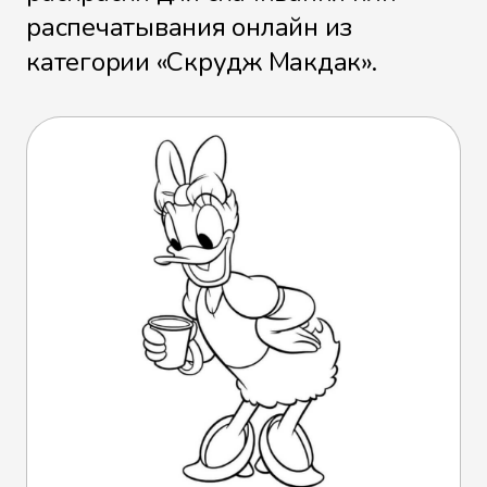
распечатывания онлайн из
категории «Скрудж Макдак».