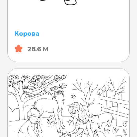
Корова
28.6 М