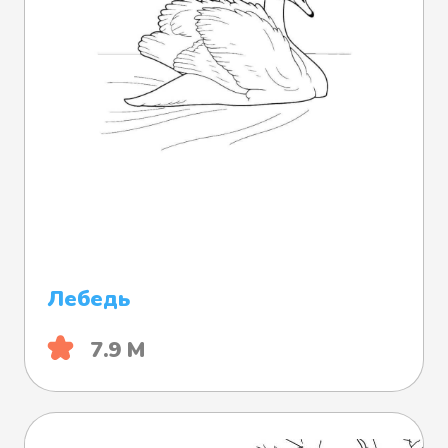
Лебедь
7.9 М