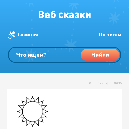
Главная
По тегам
Найти
отключить рекламу