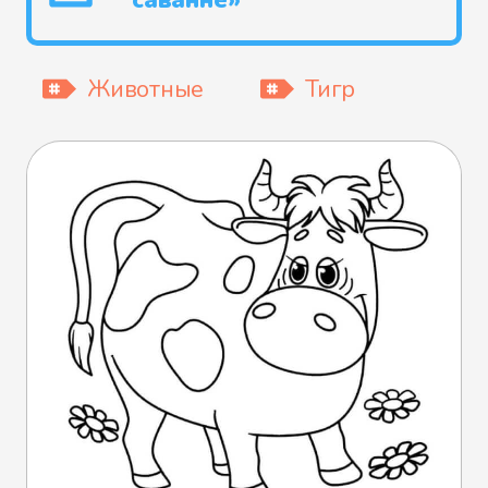
саванне»
Животные
Тигр