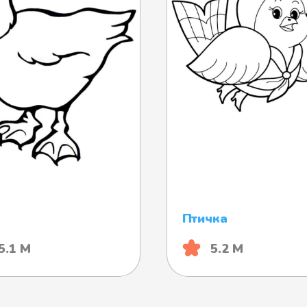
Птичка
5.1 М
5.2 М