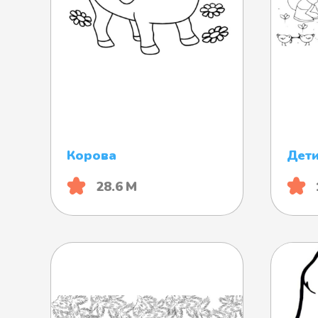
Корова
Дети
28.6 М