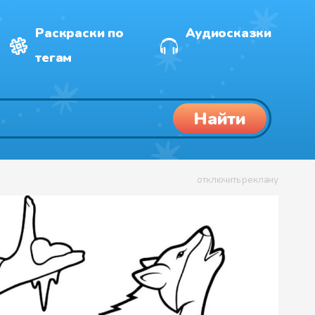
Раскраски по
Аудиосказки
тегам
Найти
отключить рекламу