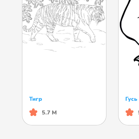
Тигр
Гусь
5.7 М