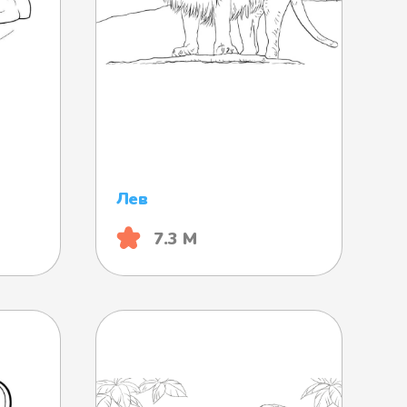
Лев
7.3 М