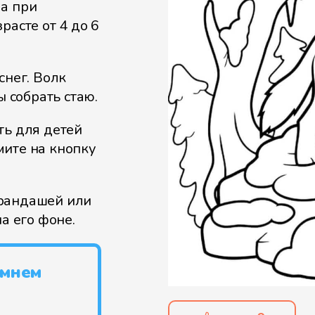
ма при
расте от 4 до 6
снег. Волк
ы собрать стаю.
ть для детей
мите на кнопку
арандашей или
на его фоне.
имнем