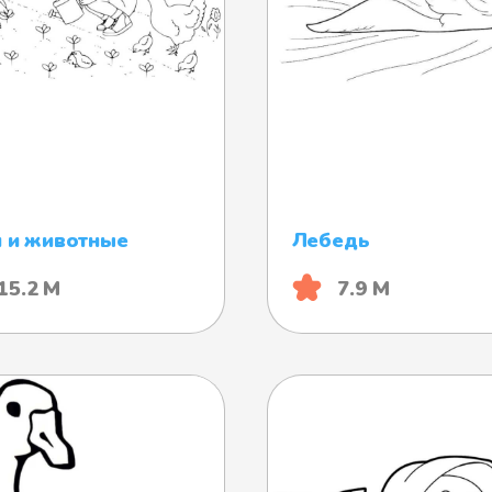
 и животные
Лебедь
15.2 М
7.9 М