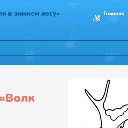
лк в зимнем лесу»
Главная
«
Волк