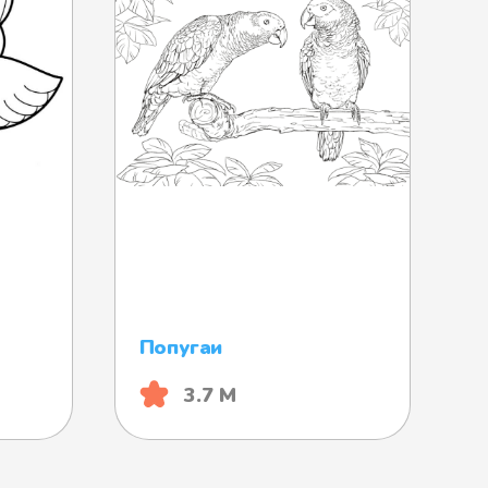
Попугаи
3.7 М