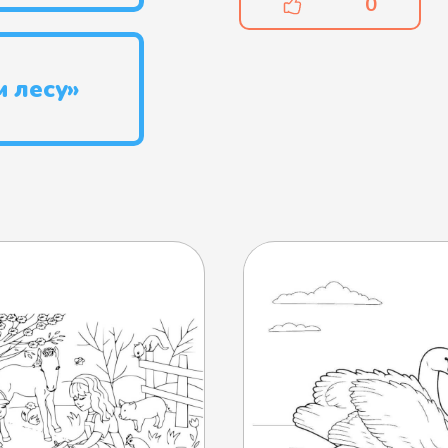
0
м лесу»