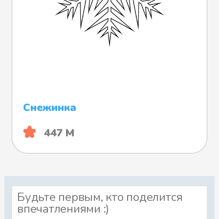
Снежинка
447 М