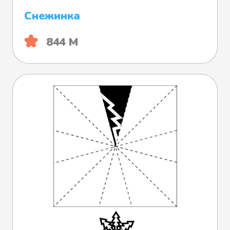
Снежинка
844 М