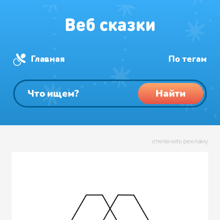
Главная
По тегам
Найти
отключить рекламу