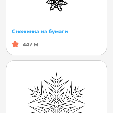
Снежинка из бумаги
447 М