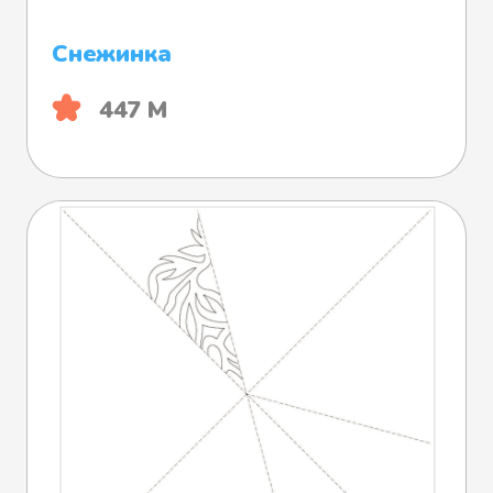
Снежинка
447 М