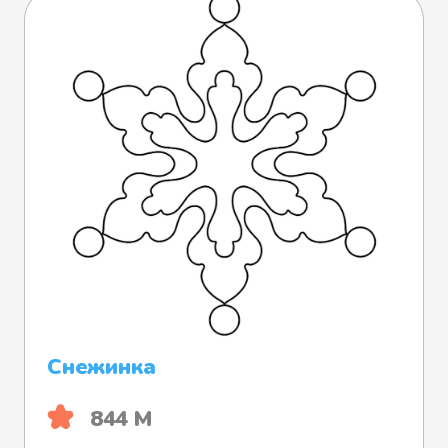
Снежинка
844 М