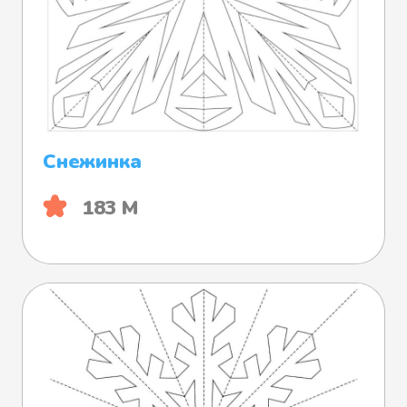
Снежинка
183 М