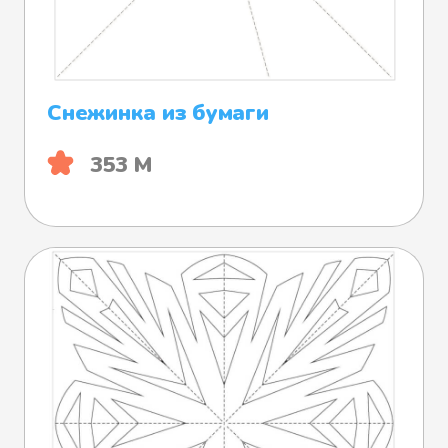
Снежинка из бумаги
353 М