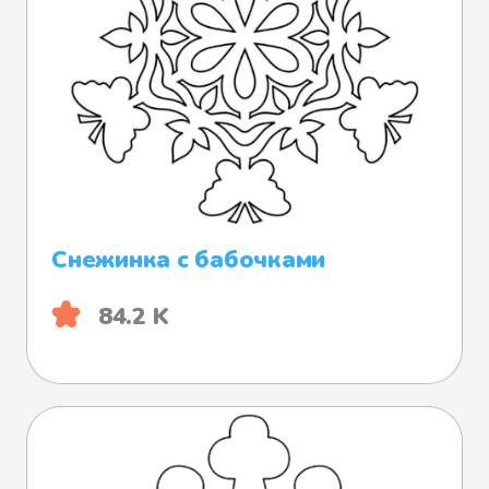
Снежинка с бабочками
84.2 K