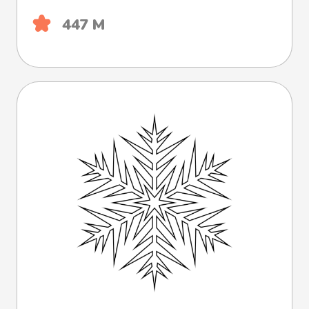
447 М