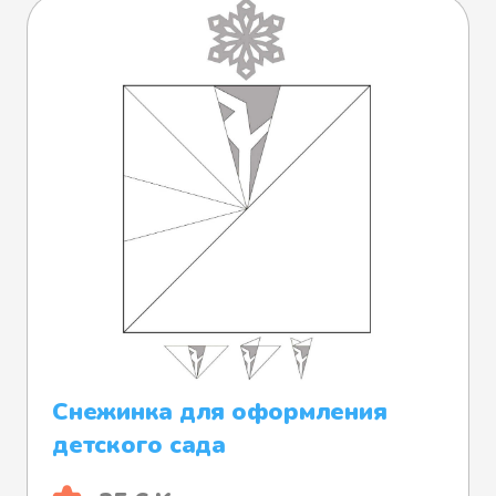
Снежинка для оформления
детского сада