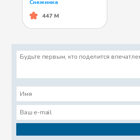
Снежинка
447 М