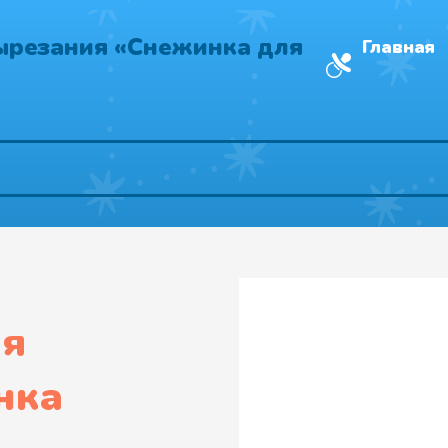
ырезания «Снежинка для
Главная
ля
нка