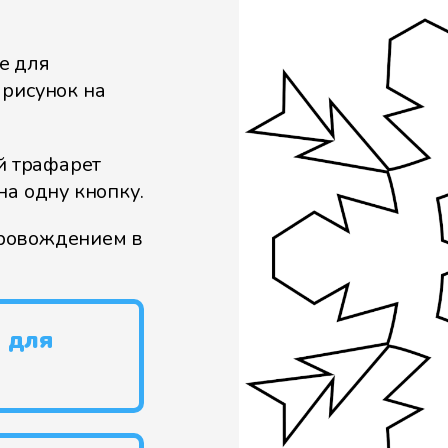
е для
 рисунок на
й трафарет
на одну кнопку.
провождением в
 для