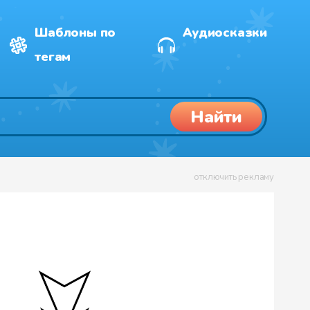
Шаблоны по
Аудиосказки
тегам
Найти
отключить рекламу