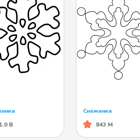
жинка
Снежинка
1.0 B
843 М