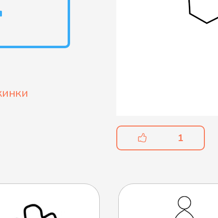
я
жинки
1