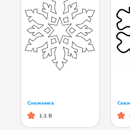
Снежинка
Сне
1.1 B