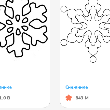
жинка
Снежинка
1.0 B
843 М