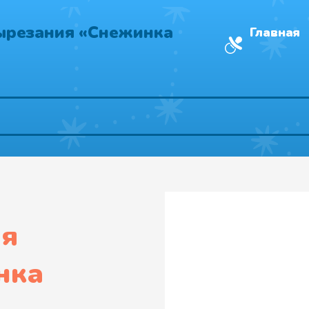
ырезания «Снежинка
Главная
ля
нка