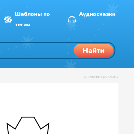
Шаблоны по
Аудиосказки
тегам
Найти
отключить рекламу