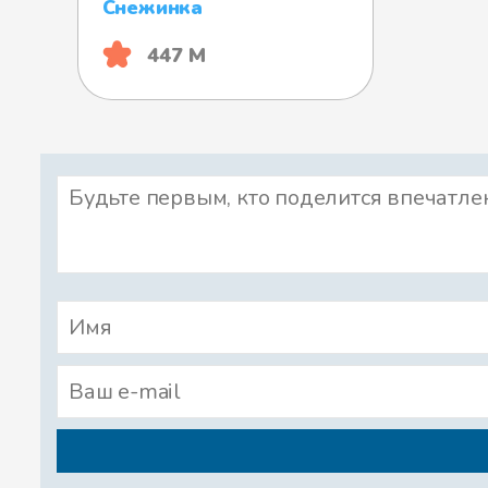
Снежинка
447 М