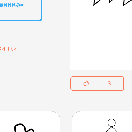
шинка»
жинки
3