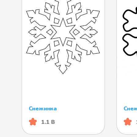
Снежинка
Сне
1.1 B