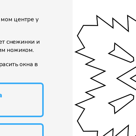
амом центре у
ет снежинки и
им ножиком.
асить окна в
а