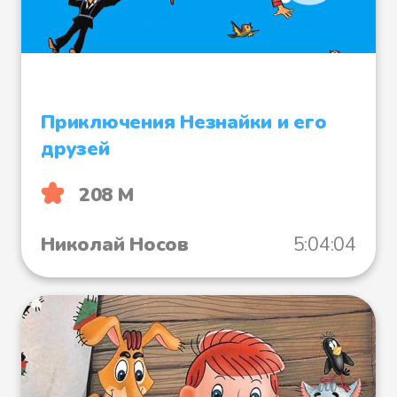
небольшую речушку. Лёгкий
туман клубился над водой.
– Скорее! – скомандовал
Приключения Незнайки и его
Главстрах.
друзей
Ребята были уже на середине
208 М
моста, когда им показалось, что
за ними кто-то идёт в
Николай Носов
5:04:04
сгустившемся тумане.
– За нами кто-то идёт! –
испуганно прошептал Коля.
– Кто там?! – крикнул Юра, но