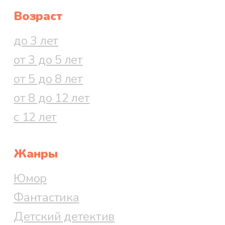
Возраст
Коля успокоился, и ребята,
держась за руки, дружно
до 3 лет
зашагали вперёд по тропинке,
от 3 до 5 лет
заросшей крапивой.
от 5 до 8 лет
Страхи бросились раскачивать и
от 8 до 12 лет
ломать крапиву, чтобы наделать
с 12 лет
больше шуму и напугать ребят.
Они тихонько подвывали от боли
Жанры
– уж очень кусачая была
крапива. Но братья не обращали
Юмор
внимания на шум, они хотели
Фантастика
скорее выбраться из зарослей
Детский детектив
крапивы.