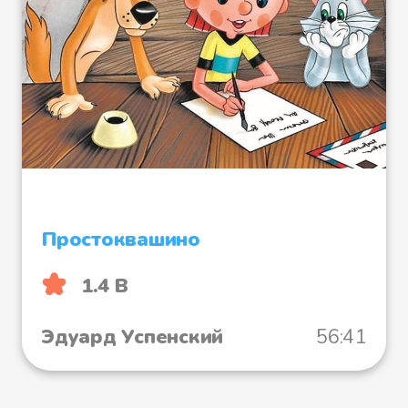
ему никто не ответил.
– Тук-тук, тук-тук... –
приближались шаги.
А это были вовсе не шаги, это
Главстрах выжимал клочья
тумана, и капли со стуком
Простоквашино
падали на мостик.
1.4 B
Эдуард Успенский
56:41
Вдруг подул ветер и разогнал
туман. Страхи едва успели