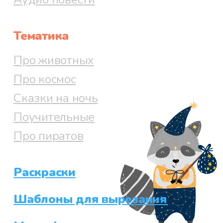
А Страхи, постанывая, собрались
у реки. Они окунали в воду
горящие от крапивы ладошки, а
Тематика
Маленький Страх так и вовсе
Про животных
целиком залез в воду.
Про космос
– Всё-таки они смелые ребята. Я
Сказки на ночь
предлагаю не пугать их больше.
Поучительные
Давайте лучше проводим их
Про пиратов
домой, – предложил Главстрах.
И Страхи полетели вслед за
Раскраски
ребятами. А Коля и Юра,
Шаблоны для вырезания
весёлые, с букетом цветов для
мамы, возвращались с луга.