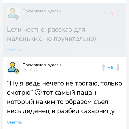
Пользователь удален
-3
07.02.22
Если честно, рассказ для
маленьких, но поучительно)
Ответить
Пользователь удален
+6
29.10.22
”Ну я ведь нечего не трогаю, только
смотрю“ 🙄 тот самый пацан
который каким то образом съел
весь леденец и разбил сахарницу
Ответить