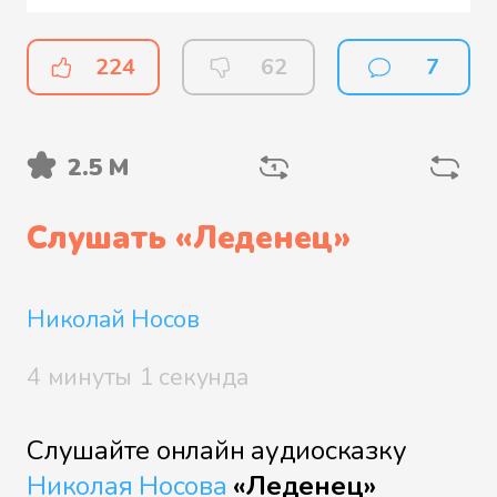
224
62
7
2.5 М
Слушать «
Леденец
»
Николай Носов
4 минуты 1 секунда
Слушайте онлайн аудиосказку
Николая Носова
«Леденец»