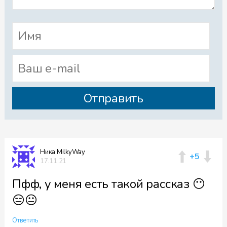
Ника MilkyWay
+5
17.11.21
Пфф, у меня есть такой рассказ 😶
😑😐
Ответить