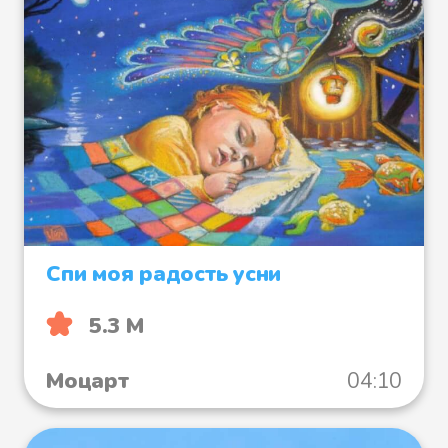
Спи моя радость усни
5.3 М
Моцарт
04:10