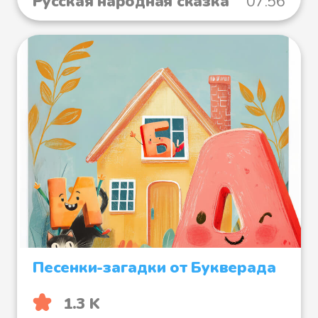
Русская народная сказка
07:56
Песенки-загадки от Букверада
1.3 K