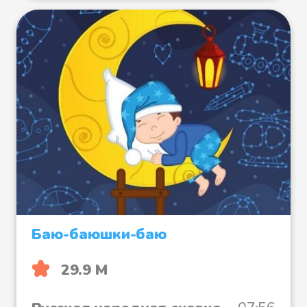
Баю-баюшки-баю
29.9 М