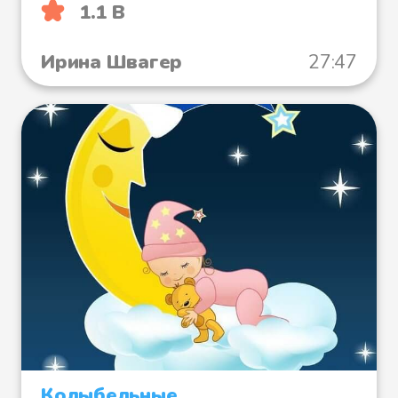
1.1 B
Ирина Швагер
27:47
Колыбельные