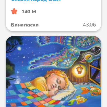
140 М
Баниласка
43:06