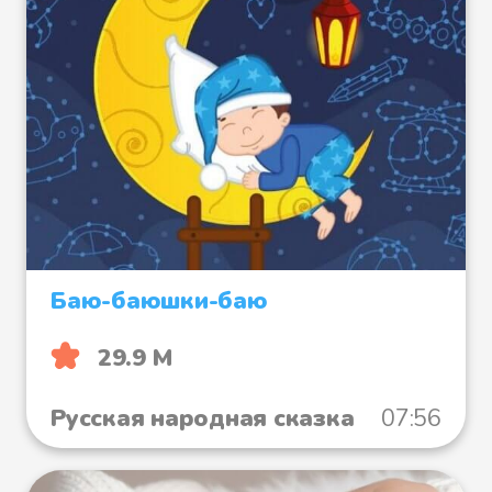
Баю-баюшки-баю
29.9 М
Русская народная сказка
07:56