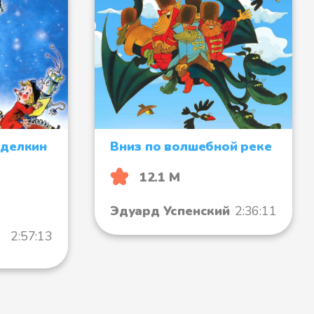
оделкин
Вниз по волшебной реке
12.1 М
Эдуард Успенский
2:36:11
2:57:13