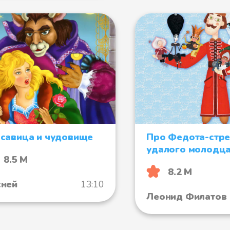
савица и чудовище
Про Федота-стре
удалого молодц
8.5 М
8.2 М
ней
13:10
Леонид Филатов