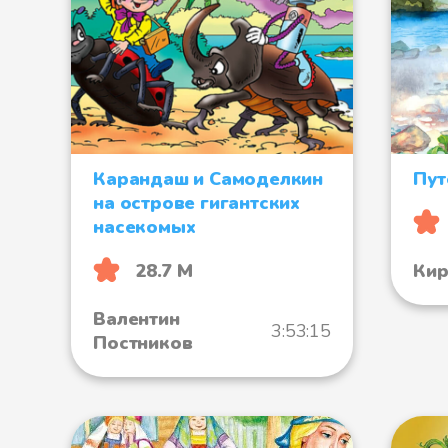
Карандаш и Самоделкин
Пут
на острове гигантских
насекомых
Кир
28.7 М
Валентин
3:53:15
Постников