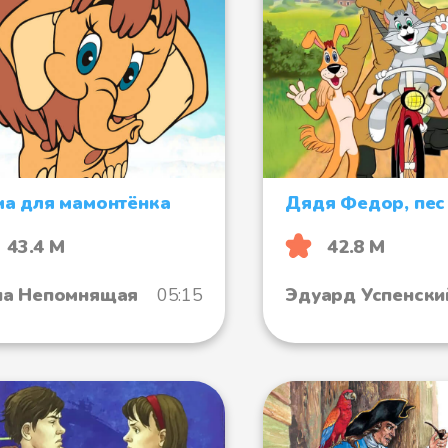
а для мамонтёнка
Дядя Федор, пес 
43.4 М
42.8 М
а Непомнящая
05:15
Эдуард Успенски