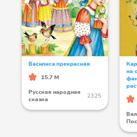
Василиса прекрасная
Кар
на 
15.7 М
фан
рас
Русская народная
23:25
сказка
Вал
Пос