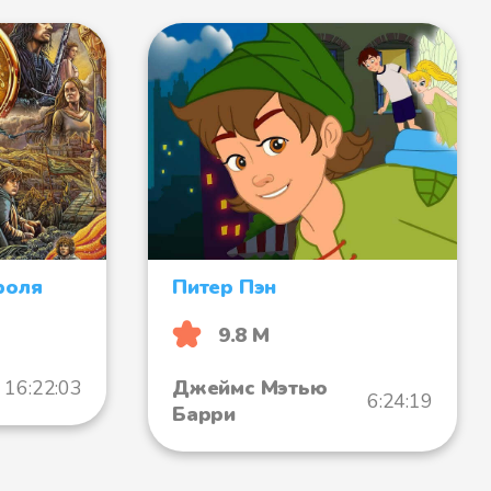
роля
Питер Пэн
9.8 М
16:22:03
Джеймс Мэтью
6:24:19
Барри