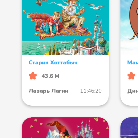
Старик Хоттабыч
Мам
43.6 М
Лазарь Лагин
11:46:20
Дин