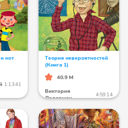
и кот
Теория невероятностей
(Книга 1)
40.9 М
й
1:13:41
Виктория
4:59:14
Ледерман