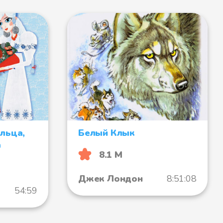
льца,
Белый Клык
а
8.1 М
Джек Лондон
8:51:08
54:59