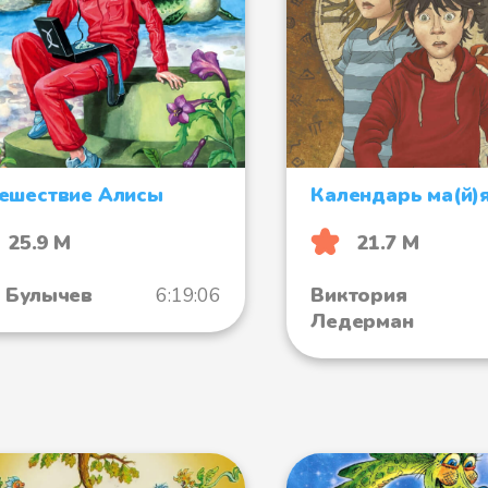
ешествие Алисы
Календарь ма(й)
25.9 М
21.7 М
 Булычев
6:19:06
Виктория
Ледерман