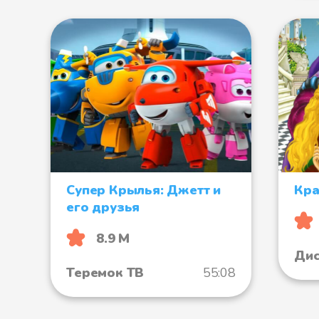
Супер Крылья: Джетт и
Кра
его друзья
8.9 М
Дис
Теремок ТВ
55:08