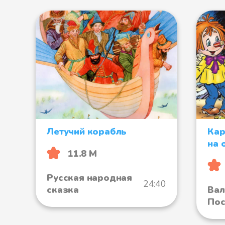
Летучий корабль
Кар
на 
11.8 М
Русская народная
24:40
сказка
Вал
Пос