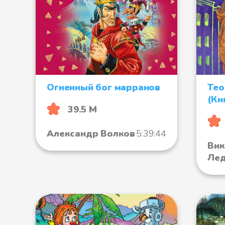
Огненный бог марранов
Тео
(Кн
39.5 М
Александр Волков
5:39:44
Вик
Ле