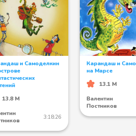
андаш и Самоделкин
Карандаш и Сам
острове
на Марсе
тастических
13.1 М
тений
Валентин
13.8 М
Постников
ентин
3:18:26
тников