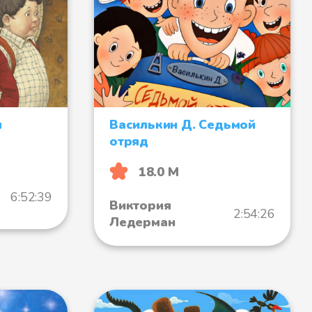
я
Василькин Д. Седьмой
отряд
18.0 М
6:52:39
Виктория
2:54:26
Ледерман