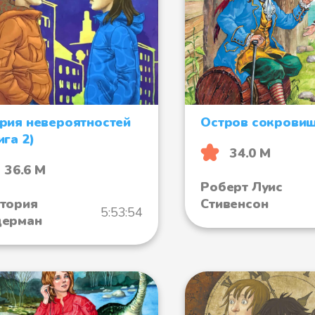
рия невероятностей
Остров сокрови
ига 2)
34.0 М
36.6 М
Роберт Луис
тория
Стивенсон
5:53:54
дерман