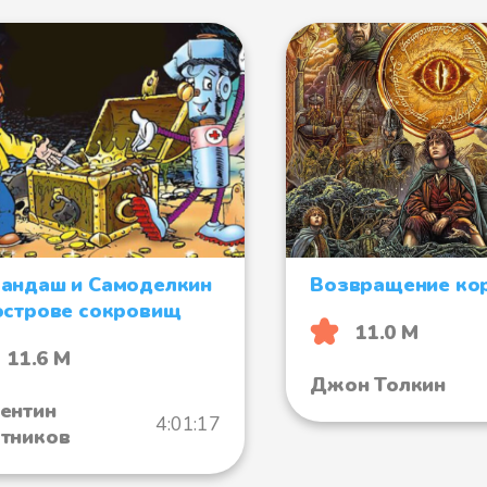
андаш и Самоделкин
Возвращение ко
острове сокровищ
11.0 М
11.6 М
Джон Толкин
ентин
4:01:17
тников