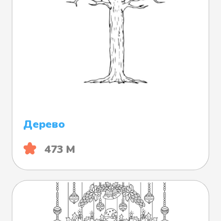
Дерево
473 М