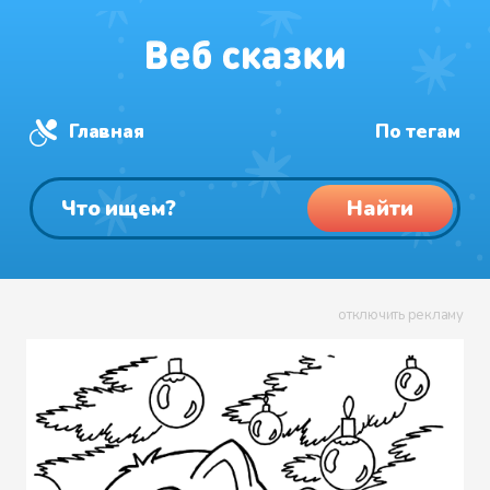
Главная
По тегам
Найти
отключить рекламу