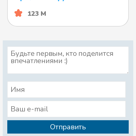
123 М