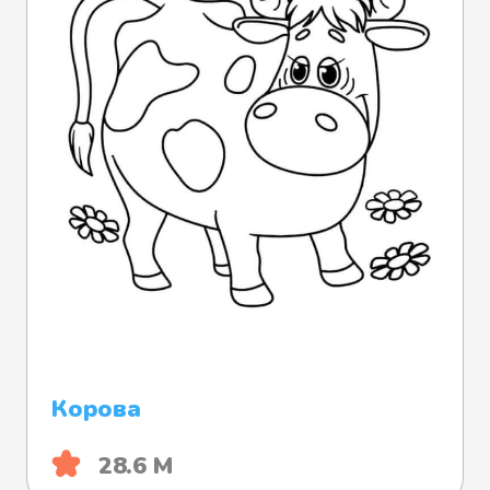
Корова
28.6 М