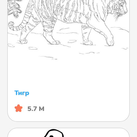
Тигр
5.7 М