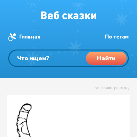
Главная
По тегам
Найти
отключить рекламу