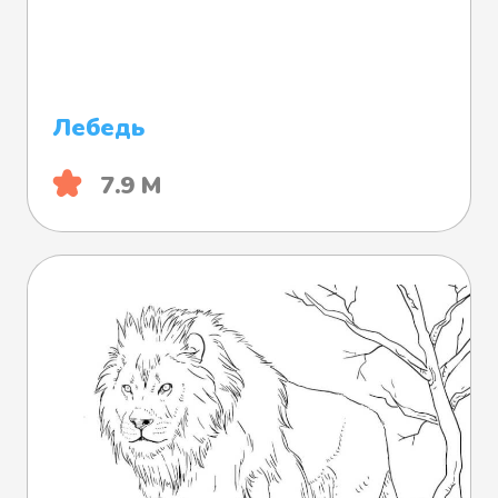
Лебедь
7.9 М