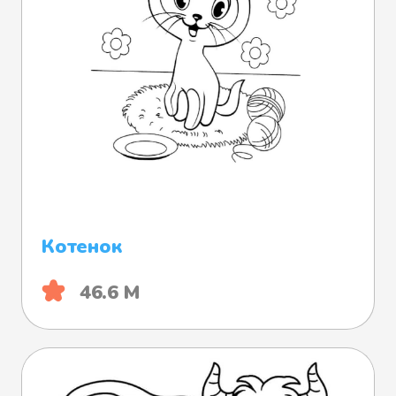
Котенок
46.6 М