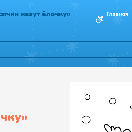
сички везут ёлочку»
Главная
очку
»