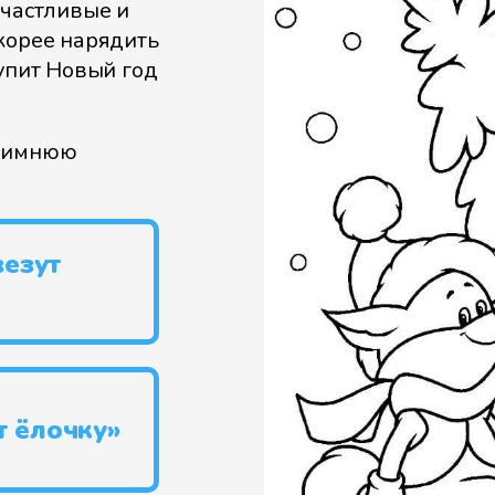
счастливые и
корее нарядить
тупит Новый год
 зимнюю
везут
т ёлочку»