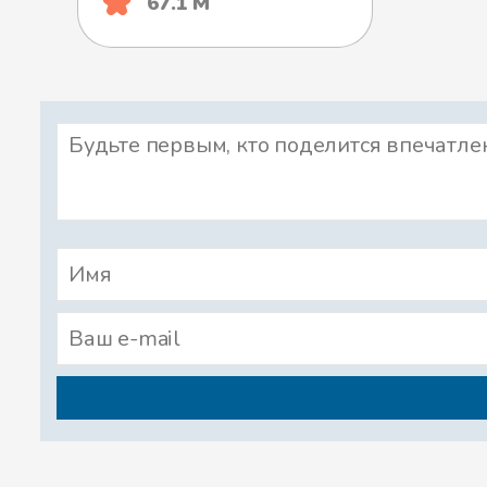
67.1 М