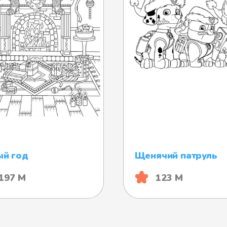
ый год
Щенячий патруль
197 М
123 М