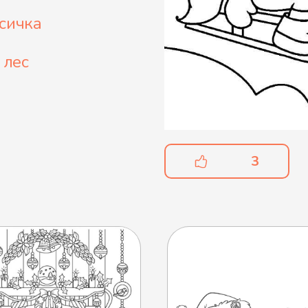
сичка
 лес
3