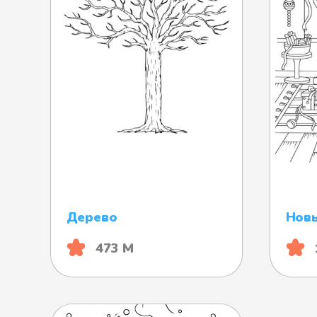
Дерево
Нов
473 М