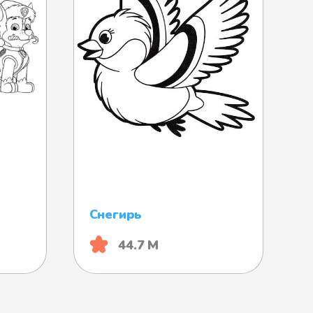
Снегирь
44.7 М