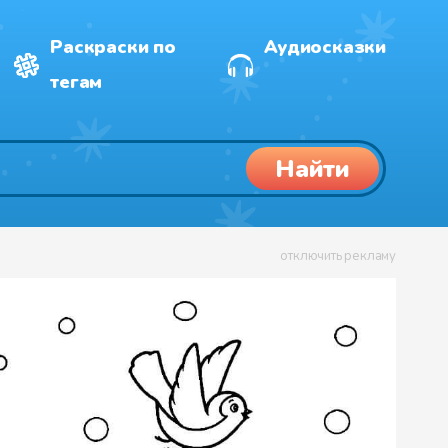
Раскраски по
Аудиосказки
тегам
Найти
отключить рекламу