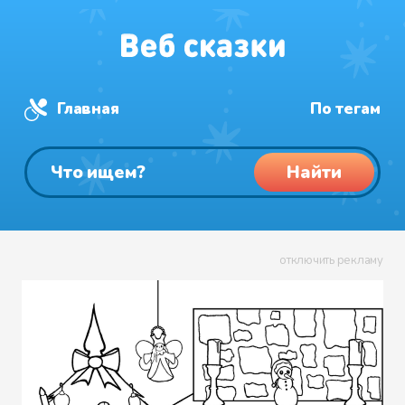
Главная
По тегам
Найти
отключить рекламу