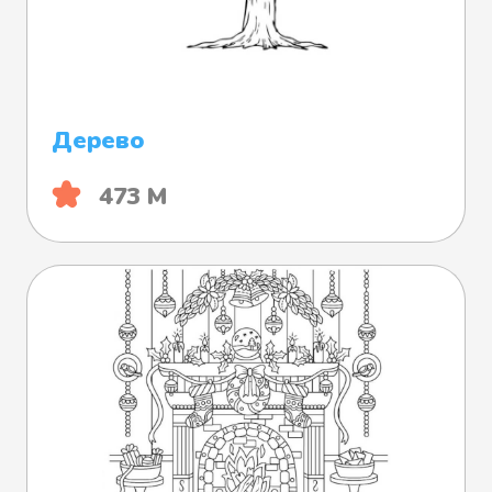
Дерево
473 М