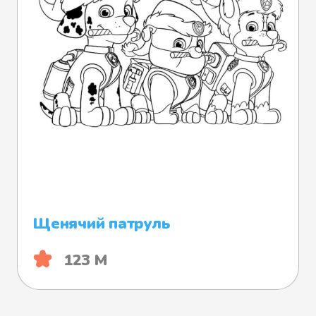
Щенячий патруль
123 М