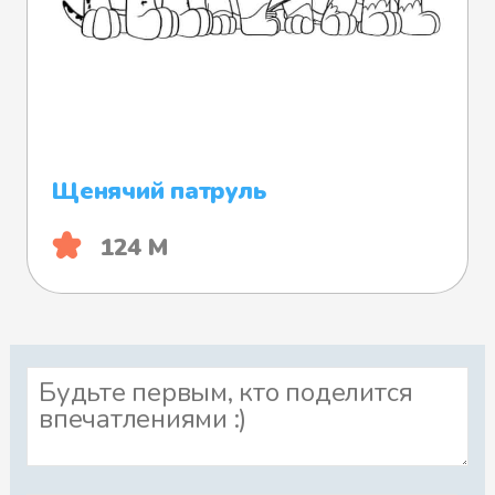
Щенячий патруль
124 М