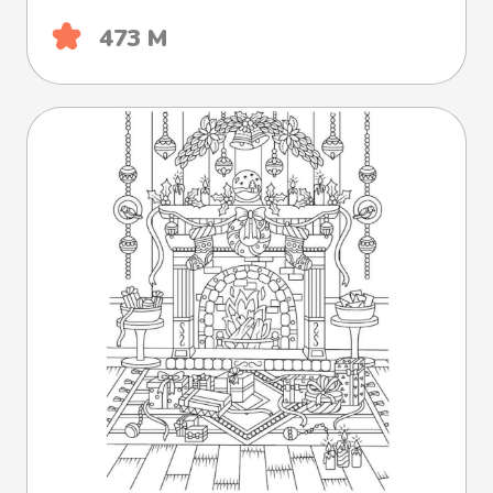
473 М