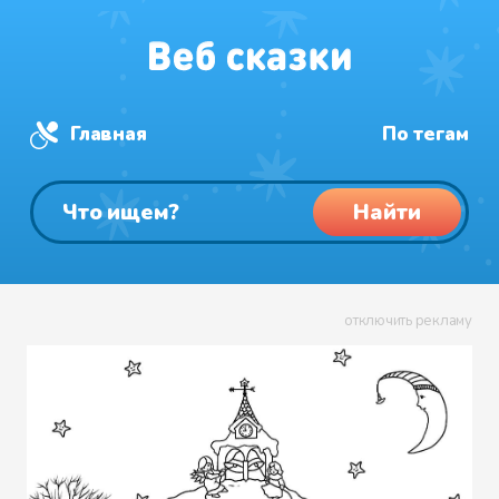
Главная
По тегам
Найти
отключить рекламу