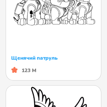
Щенячий патруль
123 М