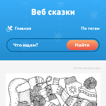
Главная
По тегам
Найти
отключить рекламу