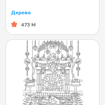
Дерево
473 М