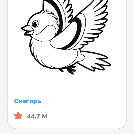
Снегирь
44.7 М