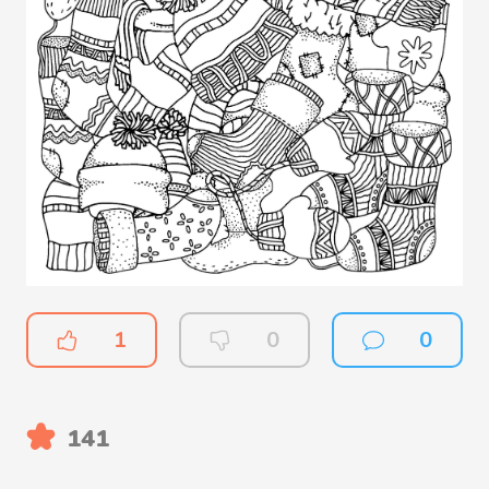
1
0
0
141