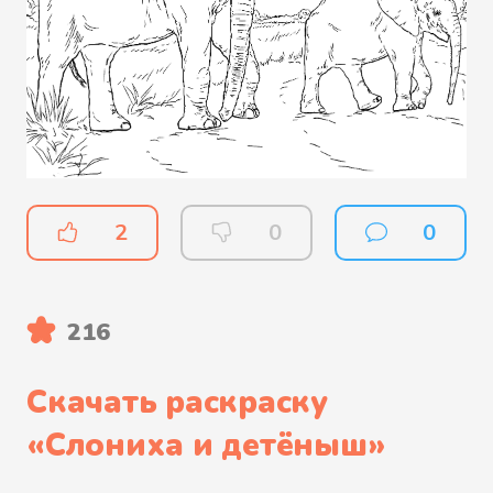
2
0
0
216
Скачать раскраску
«
Слониха и детёныш
»