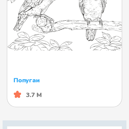
Попугаи
3.7 М