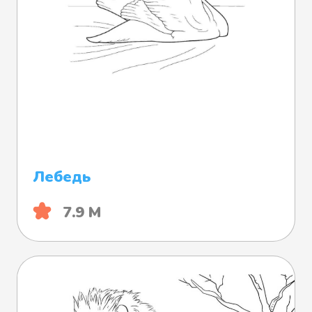
Лебедь
7.9 М