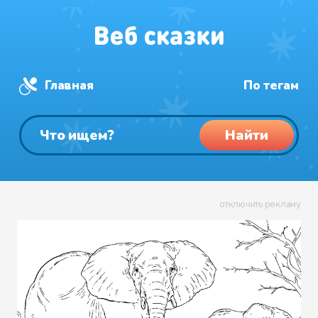
Главная
По тегам
Найти
отключить рекламу