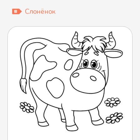
Слонёнок