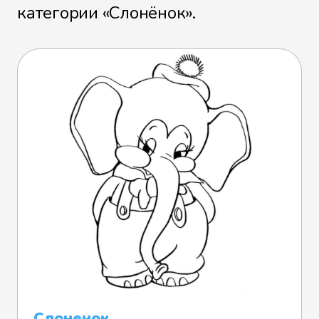
категории «Слонёнок».
Слоненок