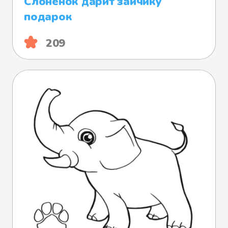
Слонёнок дарит зайчику
подарок
209