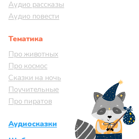
Аудио рассказы
Аудио повести
Тематика
Про животных
Про космос
Сказки на ночь
Поучительные
Про пиратов
Аудиосказки