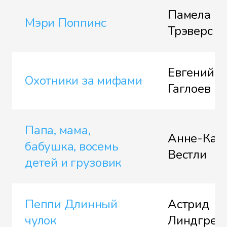
Памела
Мэри Поппинс
Трэверс
Евгений
Охотники за мифами
Гаглоев
Папа, мама,
Анне-Кат
бабушка, восемь
Вестли
детей и грузовик
Пеппи Длинный
Астрид
чулок
Линдгрен