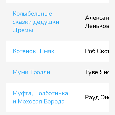
Колыбельные
Александ
сказки дедушки
Леньков
Дрёмы
Котёнок Шмяк
Роб Скотт
Муми Тролли
Туве Янсс
Муфта, Полботинка
Рауд Эно
и Моховая Борода