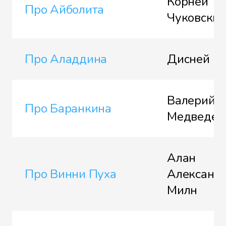
Корней
Про Айболита
Чуковски
Про Аладдина
Дисней
Валерий
Про Баранкина
Медведев
Алан
Про Винни Пуха
Александ
Милн