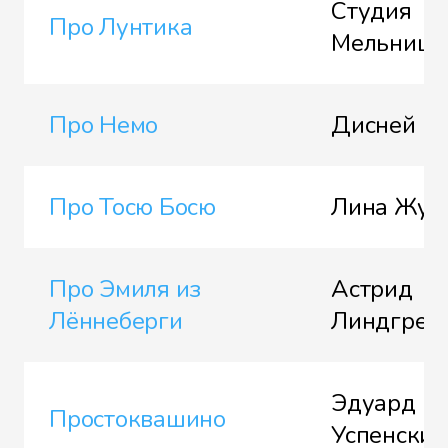
Студия
Про Лунтика
Мельница
Про Немо
Дисней
Про Тосю Босю
Лина Жут
Про Эмиля из
Астрид
Лённеберги
Линдгрен
Эдуард
Простоквашино
Успенский