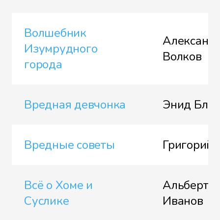
Волшебник
Александ
Изумрудного
Волков
города
Вредная девчонка
Энид Бла
Вредные советы
Григорий 
Всё о Хоме и
Альберт
Суслике
Иванов