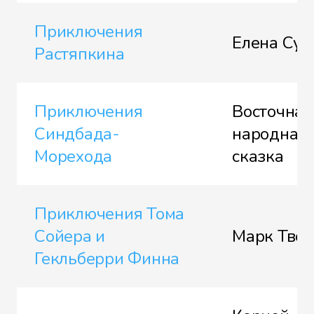
Приключения
Елена Сух
Растяпкина
Приключения
Восточная
Синдбада-
народная
Морехода
сказка
Приключения Тома
Сойера и
Марк Твен
Гекльберри Финна