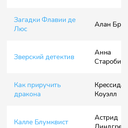
Загадки Флавии де
Алан Брэ
Люс
Анна
Зверский детектив
Старобин
Как приручить
Крессида
дракона
Коуэлл
Астрид
Калле Блумквист
Линдгрен