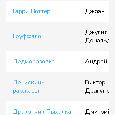
Гарри Поттер
Джоан Ро
Джулия
Груффало
Дональдс
Дедморозовка
Андрей Ус
Денискины
Виктор
рассказы
Драгунск
Дракончик Пыхалка
Дмитрий 