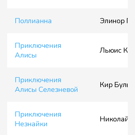
Поллианна
Элинор П
Приключения
Льюис Кэ
Алисы
Приключения
Кир Булы
Алисы Селезневой
Приключения
Николай Н
Незнайки