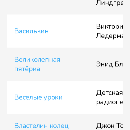
Линдгрен
Виктория
Василькин
Ледерман
Великолепная
Энид Бла
пятёрка
Детская
Веселые уроки
радиопер
Властелин колец
Джон Тол