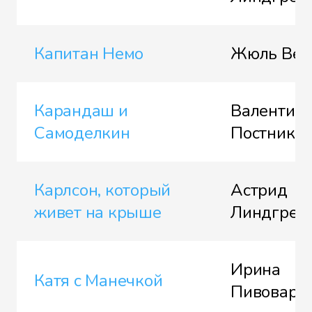
Капитан Немо
Жюль Вер
Карандаш и
Валентин
Самоделкин
Постнико
Карлсон, который
Астрид
живет на крыше
Линдгрен
Ирина
Катя с Манечкой
Пивоваро