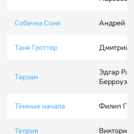
Собачка Соня
Андрей Ус
Таня Гроттер
Дмитрий 
Эдгар Рай
Тарзан
Берроуз
Тёмные начала
Филип Пу
Теория
Виктория