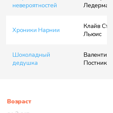
невероятностей
Ледерман
Клайв Сте
Хроники Нарнии
Льюис
Шоколадный
Валентин
дедушка
Постнико
Возраст