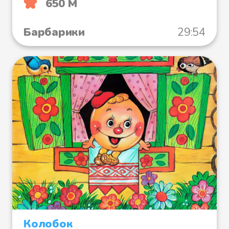
650 М
Барбарики
29:54
Колобок