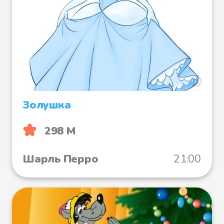
Золушка
298 М
Шарль Перро
21:00