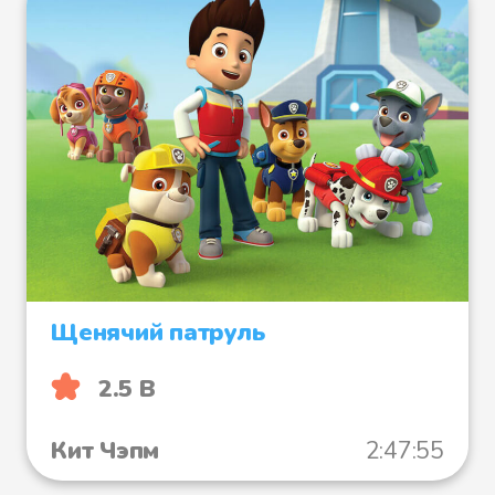
Щенячий патруль
2.5 B
Кит Чэпм
2:47:55