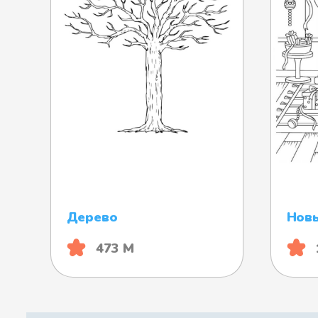
Дерево
Нов
473 М