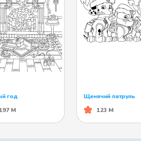
ый год
Щенячий патруль
197 М
123 М