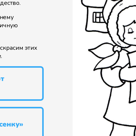
дество.
мнему
ничную
аскрасим этих
.
т
сенку»