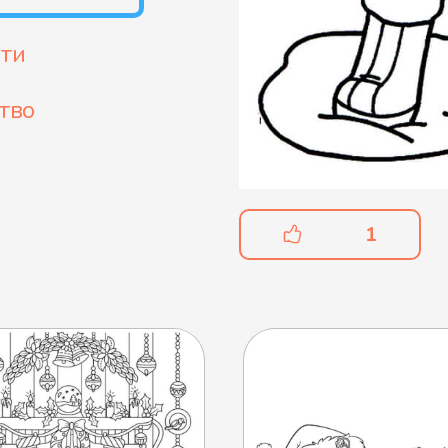
ти
тво
1