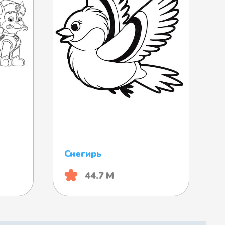
Снегирь
44.7 М