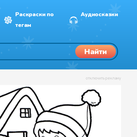
Раскраски по
Аудиосказки
тегам
Найти
отключить рекламу