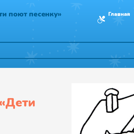
ти поют песенку»
Главная
«
Дети