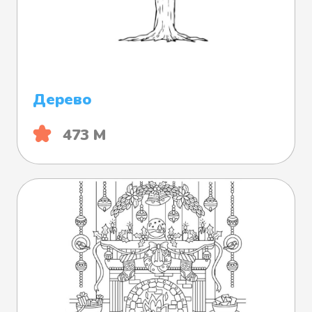
Дерево
473 М