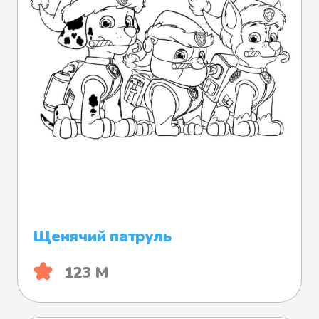
Щенячий патруль
123 М