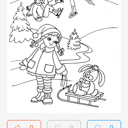
0
0
0