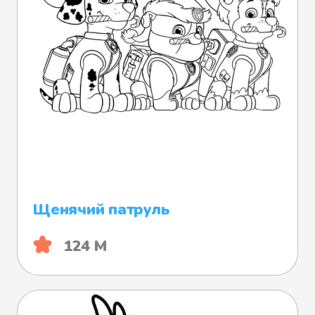
Щенячий патруль
124 М