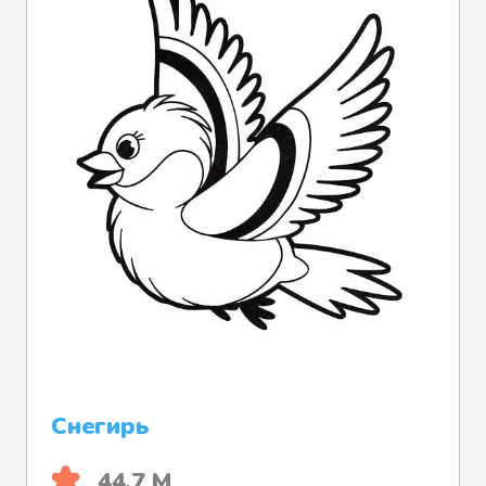
Снегирь
44.7 М