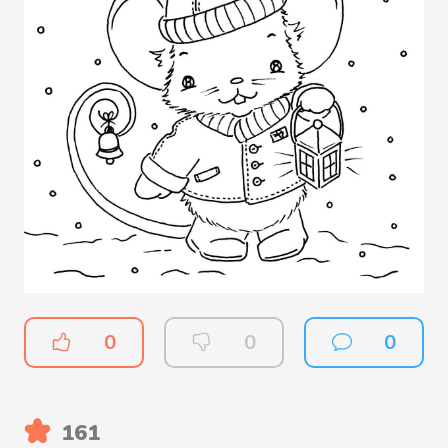
0
0
0
161