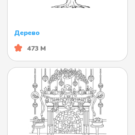
Дерево
473 М