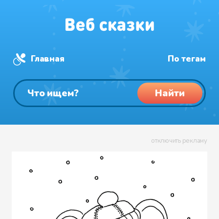
Главная
По тегам
Найти
отключить рекламу