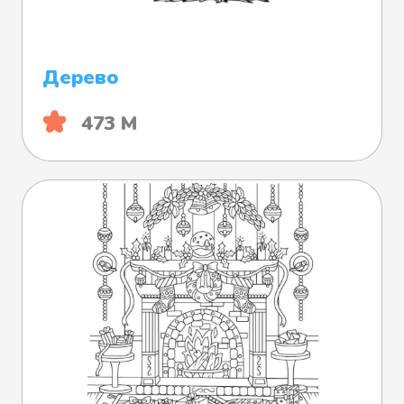
Дерево
473 М