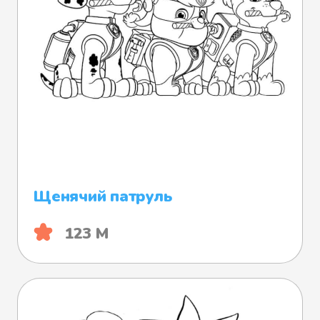
Щенячий патруль
123 М