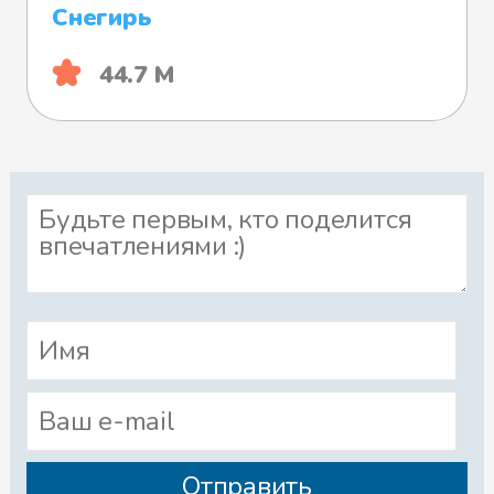
Снегирь
44.7 М