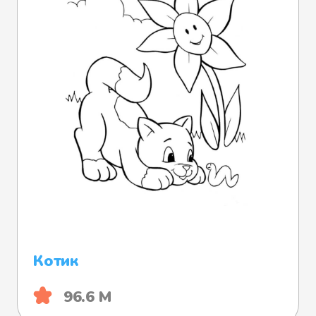
Котик
96.6 М