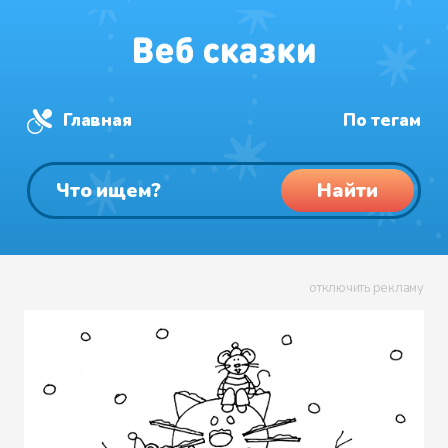
Главная
По тегам
Найти
отключить рекламу