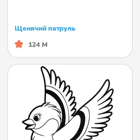
Щенячий патруль
124 М