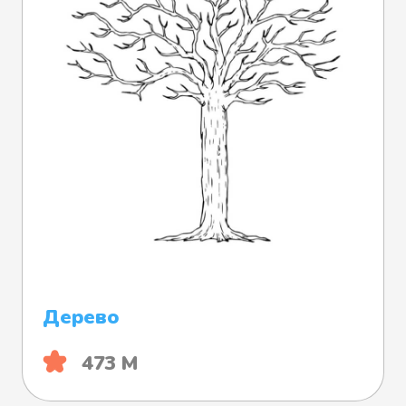
Дерево
473 М