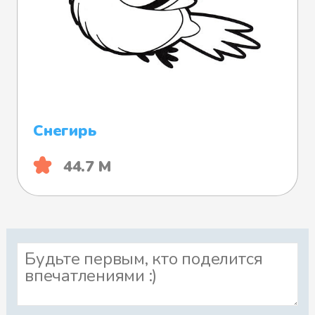
Снегирь
44.7 М