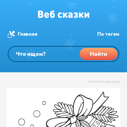
Главная
По тегам
Найти
отключить рекламу