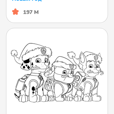
197 М