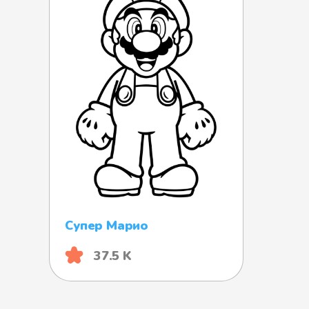
Супер Марио
37.5 K