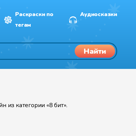
Раскраски по
Аудиосказки
тегам
Найти
 из категории «8 бит».