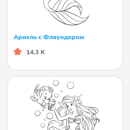
Ариэль с Флаундером
14.3 K