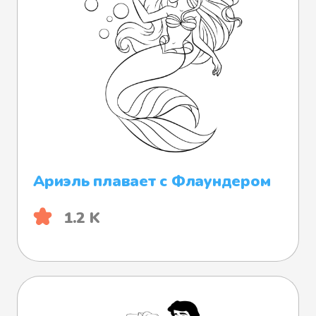
Ариэль плавает с Флаундером
1.2 K