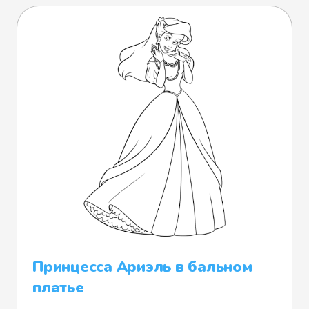
Принцесса Ариэль в бальном
платье