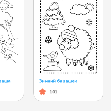
раша
Зимний барашек
101