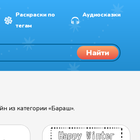
Раскраски по
Аудиосказки
тегам
Найти
н из категории «Бараш».