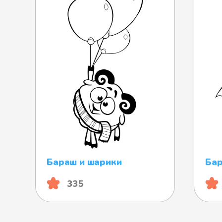
Бараш и шарики
Бар
335