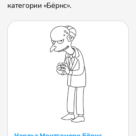
категории «Бёрнс».
Чарльз Монтгомери Бёрнс