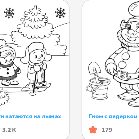
и катаются на лыжах
Гном с ведерком
3.2 K
179