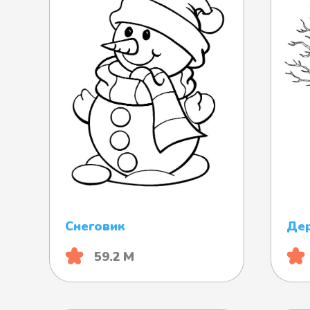
Снеговик
Де
59.2 М