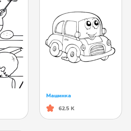
Машинка
62.5 K