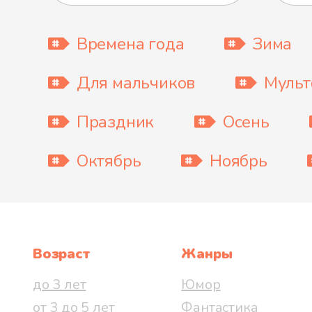
Времена года
Зима
Для мальчиков
Муль
Праздник
Осень
Октябрь
Ноябрь
Возраст
Жанры
до 3 лет
Юмор
от 3 до 5 лет
Фантастика