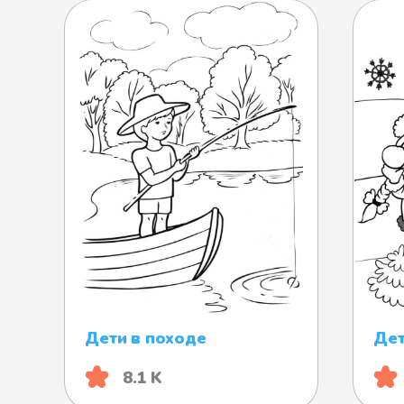
Дети в походе
Дет
8.1 K