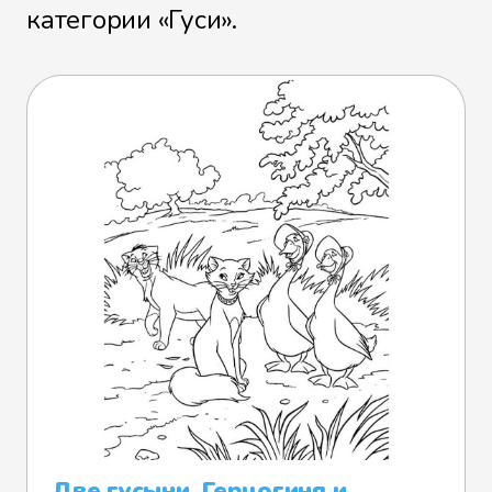
категории «Гуси».
Две гусыни, Герцогиня и