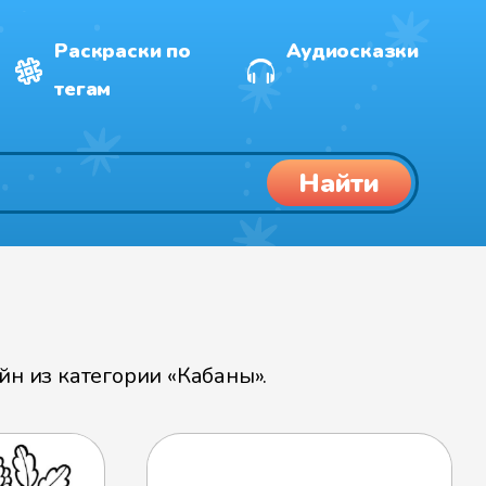
Раскраски по
Аудиосказки
тегам
Найти
н из категории «Кабаны».