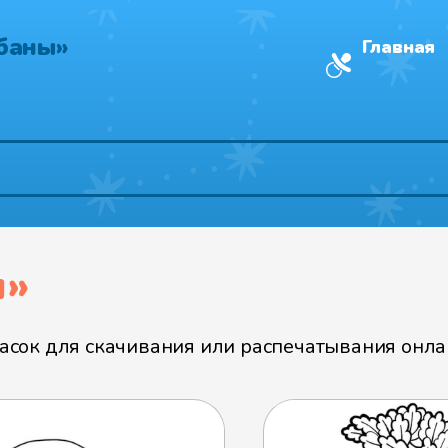
баны»
Главная
ы»
сок для скачивания или распечатывания онлай