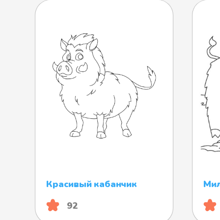
Красивый кабанчик
Мил
92