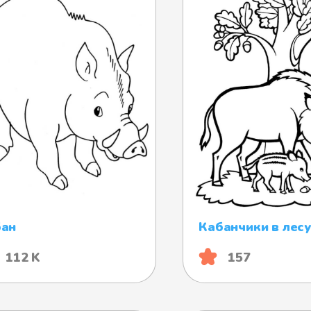
бан
Кабанчики в лесу
112 K
157