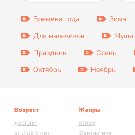
Времена года
Зима
Для мальчиков
Муль
Праздник
Осень
Октябрь
Ноябрь
Возраст
Жанры
до 3 лет
Юмор
от 3 до 5 лет
Фантастика