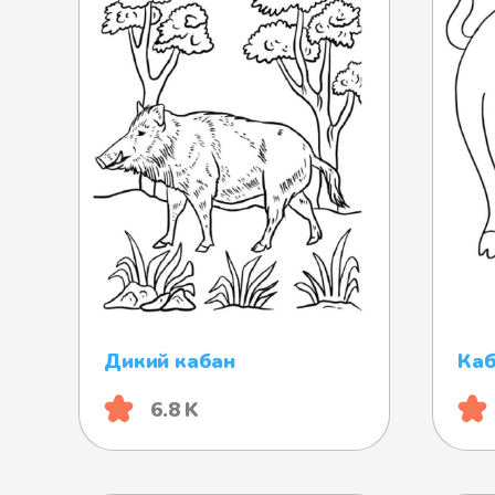
Дикий кабан
Ка
6.8 K