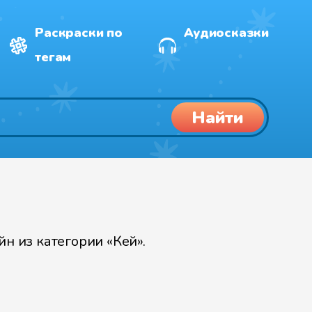
Раскраски по
Аудиосказки
тегам
Найти
н из категории «Кей».