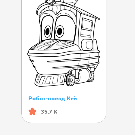
Робот-поезд Кей
35.7 K